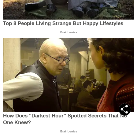
Top 8 People Living Strange But Happy Lifestyles
Brainberries
How Does "Darkest Hour" Spotted Secrets That No
One Knew?
Brainberries