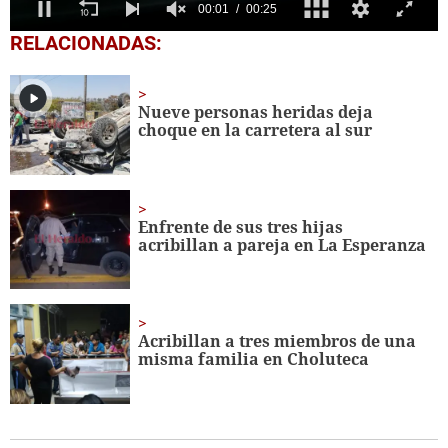
0
RELACIONADAS:
seconds
of
25
seconds
Nueve personas heridas deja
choque en la carretera al sur
Enfrente de sus tres hijas
acribillan a pareja en La Esperanza
Acribillan a tres miembros de una
misma familia en Choluteca