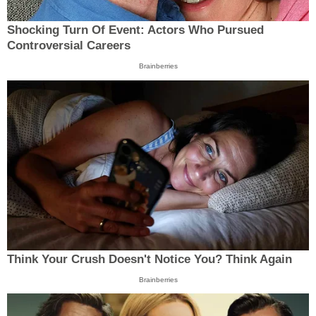
Shocking Turn Of Event: Actors Who Pursued
Controversial Careers
Brainberries
Think Your Crush Doesn't Notice You? Think Again
Brainberries