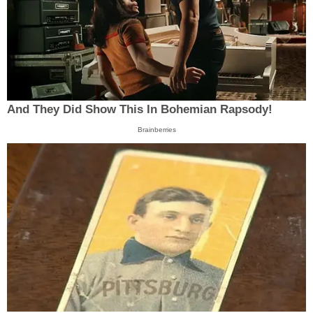
And They Did Show This In Bohemian Rapsody!
Brainberries