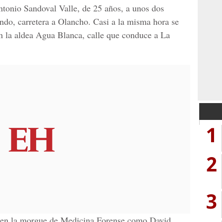
tonio Sandoval Valle, de 25 años, a unos dos
do, carretera a Olancho. Casi a la misma hora se
en la aldea Agua Blanca, calle que conduce a La
1
2
3
do en la morgue de Medicina Forense como David