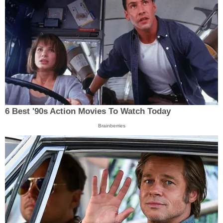
6 Best '90s Action Movies To Watch Today
Brainberries