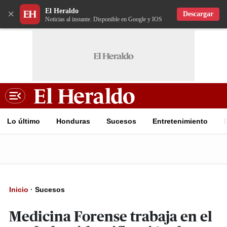
El Heraldo
×
Descargar
Noticias al instante. Disponible en Google y IOS
Lo último
Honduras
Sucesos
Entretenimiento
Inicio
·
Sucesos
Medicina Forense trabaja en el