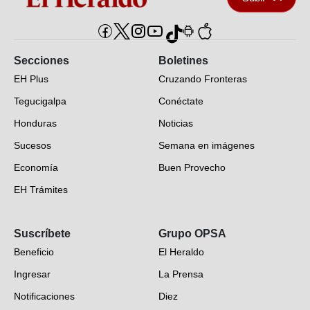
Secciones
Boletines
EH Plus
Cruzando Fronteras
Tegucigalpa
Conéctate
Honduras
Noticias
Sucesos
Semana en imágenes
Economía
Buen Provecho
EH Trámites
Opinión
Suscríbete
Grupo OPSA
EH Verifica
Beneficio
El Heraldo
Fotogalerías
Ingresar
La Prensa
Deportes
Notificaciones
Diez
Videos