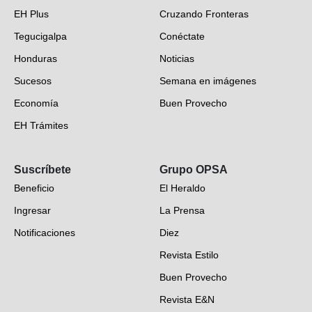
EH Plus
Cruzando Fronteras
Tegucigalpa
Conéctate
Honduras
Noticias
Sucesos
Semana en imágenes
Economía
Buen Provecho
EH Trámites
Opinión
Suscríbete
Grupo OPSA
EH Verifica
Beneficio
El Heraldo
Fotogalerías
Ingresar
La Prensa
Deportes
Notificaciones
Diez
Videos
Revista Estilo
Hondureños en el mundo
Buen Provecho
Revista E&N