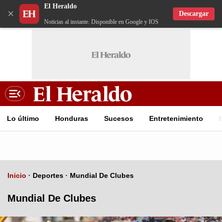
El Heraldo
×
Descargar
Noticias al instante. Disponible en Google y IOS
Lo último
Honduras
Sucesos
Entretenimiento
Inicio
·
Deportes
·
Mundial De Clubes
Mundial De Clubes