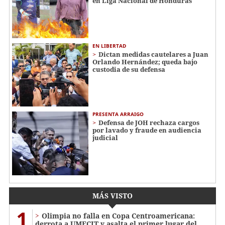
en Liga Nacional de Honduras
EN LIBERTAD
Dictan medidas cautelares a Juan
Orlando Hernández; queda bajo
custodia de su defensa
PRESENTA ARRAIGO
Defensa de JOH rechaza cargos
por lavado y fraude en audiencia
judicial
MÁS VISTO
1
Olimpia no falla en Copa Centroamericana:
derrota a UMECIT y asalta el primer lugar del