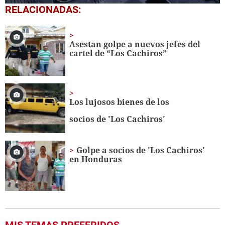
0
RELACIONADAS:
seconds
of
28
seconds
Asestan golpe a nuevos jefes del
cartel de “Los Cachiros”
Los lujosos bienes de los
socios de 'Los Cachiros'
Golpe a socios de 'Los Cachiros'
en Honduras