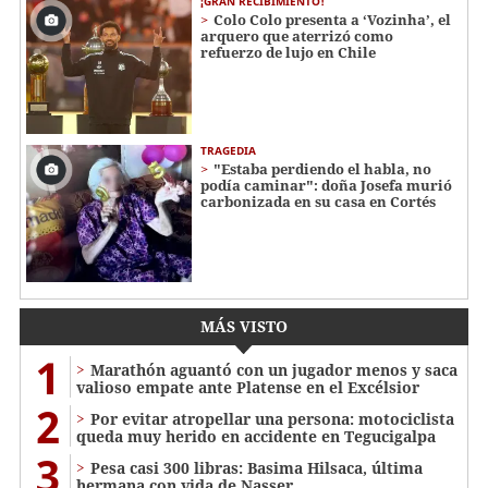
¡GRAN RECIBIMIENTO!
Colo Colo presenta a ‘Vozinha’, el
arquero que aterrizó como
refuerzo de lujo en Chile
TRAGEDIA
"Estaba perdiendo el habla, no
podía caminar": doña Josefa murió
carbonizada en su casa en Cortés
MÁS VISTO
1
Marathón aguantó con un jugador menos y saca
valioso empate ante Platense en el Excélsior
2
Por evitar atropellar una persona: motociclista
queda muy herido en accidente en Tegucigalpa
3
Pesa casi 300 libras: Basima Hilsaca, última
hermana con vida de Nasser