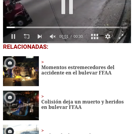
0
RELACIONADAS:
seconds
of
30
seconds
Momentos estremecedores del
accidente en el bulevar FFAA
Colisión deja un muerto y heridos
en bulevar FFAA