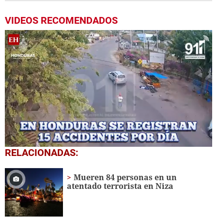
VIDEOS RECOMENDADOS
0
RELACIONADAS:
seconds
of
1
Mueren 84 personas en un
minute,
atentado terrorista en Niza
56
seconds