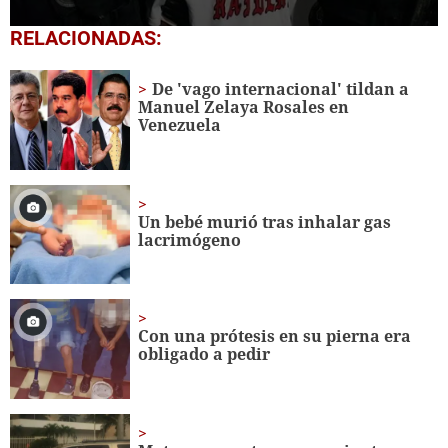
0
RELACIONADAS:
seconds
of
49
De 'vago internacional' tildan a
seconds
Manuel Zelaya Rosales en
Venezuela
Un bebé murió tras inhalar gas
lacrimógeno
Con una prótesis en su pierna era
obligado a pedir