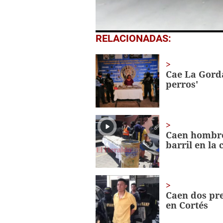
0
RELACIONADAS:
of
49
seconds
Volume
0%
Cae La Gorda
perros'
Caen hombre
barril en la 
Caen dos pre
en Cortés