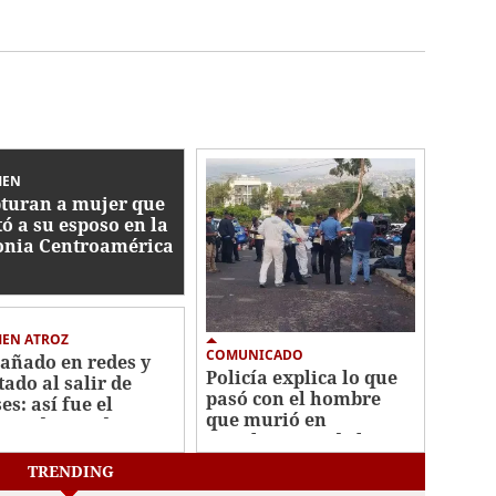
MEN
turan a mujer que
ó a su esposo en la
onia Centroamérica
te
MEN ATROZ
COMUNICADO
añado en redes y
Policía explica lo que
tado al salir de
pasó con el hombre
es: así fue el
que murió en
men de estudiante
instalaciones de la
La Joya
DNVT
TRENDING