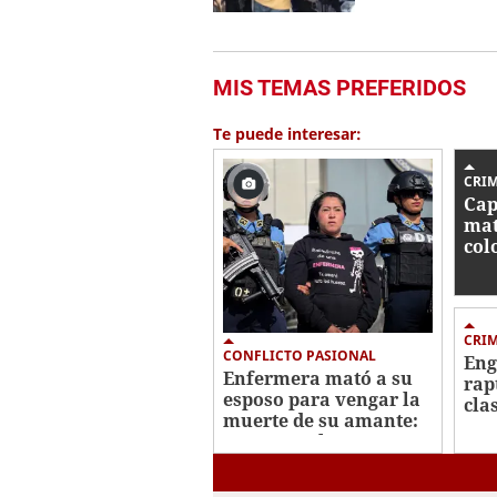
MIS TEMAS PREFERIDOS
Te puede interesar:
CRI
Cap
mat
col
Oes
CRI
CONFLICTO PASIONAL
Eng
Enfermera mató a su
rap
esposo para vengar la
clas
muerte de su amante:
cri
crimen en la
en 
Centroamérica Oeste