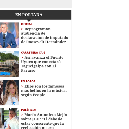
EN PORTADA
OFICIAL
Reprograman
audiencia de
declaración de imputado
de Roosevelt Hernández
CARRETERA CA-6
Así avanza el Puente
Uyuca que conectará
Tegucigalpa con El
Paraíso
EN FOTOS
Ellos son los famosos
más bellos en la música,
según People
POLÍTICOS
María Antonieta Mejía
sobre JOH: "Él debe de
estar consciente que la
reelección no era