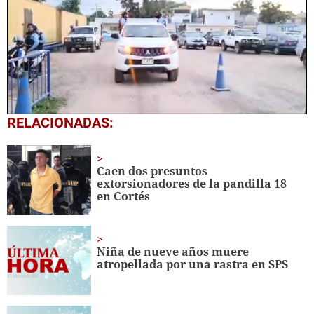
0
RELACIONADAS:
seconds
of
1
minute,
Caen dos presuntos
40
extorsionadores de la pandilla 18
seconds
en Cortés
Niña de nueve años muere
atropellada por una rastra en SPS