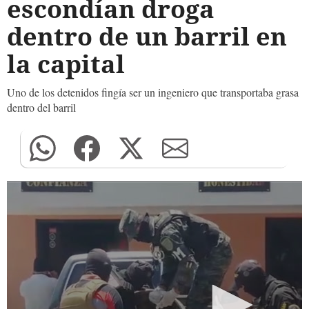
escondían droga
dentro de un barril en
la capital
Uno de los detenidos fingía ser un ingeniero que transportaba grasa
dentro del barril
0
seconds
of
0
seconds