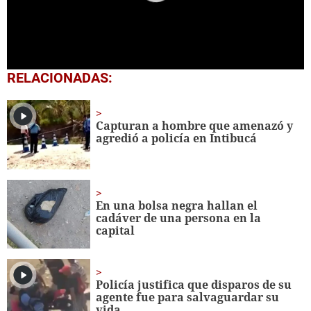
0
RELACIONADAS:
of
1
minute,
28
Capturan a hombre que amenazó y
seconds
agredió a policía en Intibucá
En una bolsa negra hallan el
cadáver de una persona en la
capital
Policía justifica que disparos de su
agente fue para salvaguardar su
vida