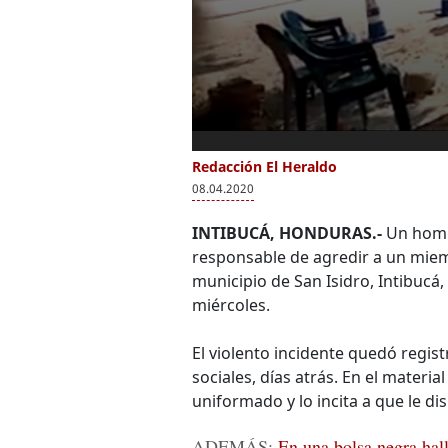
Redacción El Heraldo
08.04.2020
INTIBUCÁ, HONDURAS.-
Un hombr
responsable de agredir a un mie
municipio de San Isidro, Intibucá
miércoles.
El violento incidente quedó regist
sociales, días atrás. En el materia
uniformado y lo incita a que le di
ADEMÁS:
En una bolsa negra hall