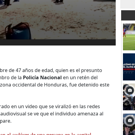
e de 47 años de edad, quien es el presunto
mbro de la
Policía Nacional
en un retén del
, zona occidental de Honduras, fue detenido este
rado en un video que se viralizó en las redes
l audiovisual se ve que el individuo amenaza al
spare.
an el cadáver de una persona en la capital