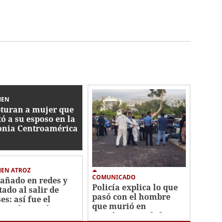
MEN
turan a mujer que
ó a su esposo en la
onia Centroamérica
te
MEN ATROZ
COMUNICADO
añado en redes y
Policía explica lo que
tado al salir de
pasó con el hombre
es: así fue el
que murió en
men de estudiante
instalaciones de la
La Joya