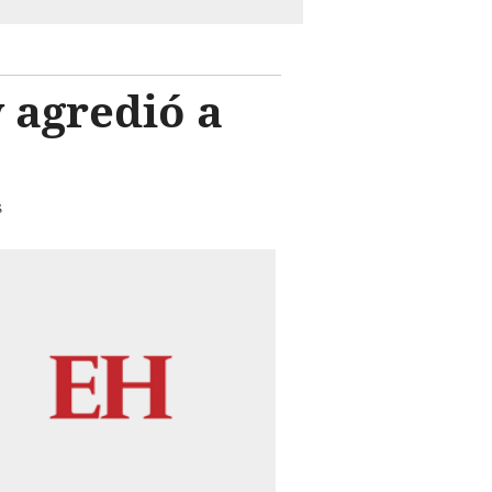
 agredió a
s