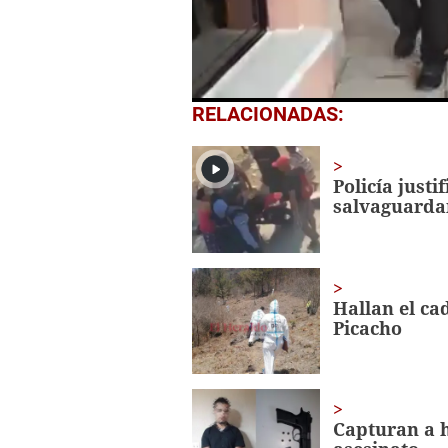
0
RELACIONADAS:
seconds
of
1
minute,
Policía just
41
salvaguarda
seconds
Volume
0%
Hallan el ca
Picacho
Capturan a 