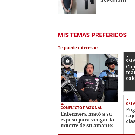
asesinato
MIS TEMAS PREFERIDOS
Te puede interesar:
CRI
Cap
mat
col
Oes
CRI
CONFLICTO PASIONAL
Eng
Enfermera mató a su
rap
esposo para vengar la
clas
muerte de su amante:
cri
crimen en la
en 