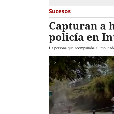
Sucesos
Capturan a 
policía en I
La persona que acompañaba al implicado e
0
seconds
of
1
minute,
28
seconds
Volume
90%