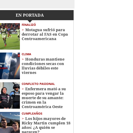
EN PORTADA
FINALIZÓ
Motagua sufrió para
derrotar al FAS en Copa
Centroamericana
CLIMA
Honduras mantiene
condiciones secas con
lluvias débiles este
viernes
CONFLICTO PASIONAL
Enfermera mató a su
esposo para vengar la
muerte de su amante:
crimen en la
Centroamérica Oeste
CUMPLEAÑOS
Los hijos mayores de
Ricky Martin cumplen 18
años: ¿A quién se
parecen?