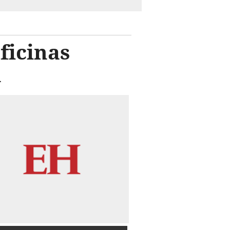
ficinas
n