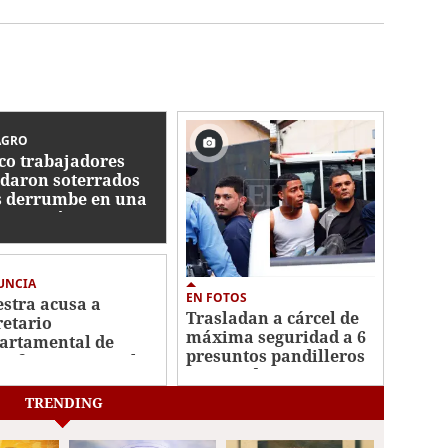
AGRO
co trabajadores
daron soterrados
s derrumbe en una
strucción en
tán
UNCIA
EN FOTOS
stra acusa a
Trasladan a cárcel de
retario
máxima seguridad a 6
artamental de
presuntos pandilleros
ir favores sexuales
capturados en San
ambio de una plaza
Pedro Sula
TRENDING