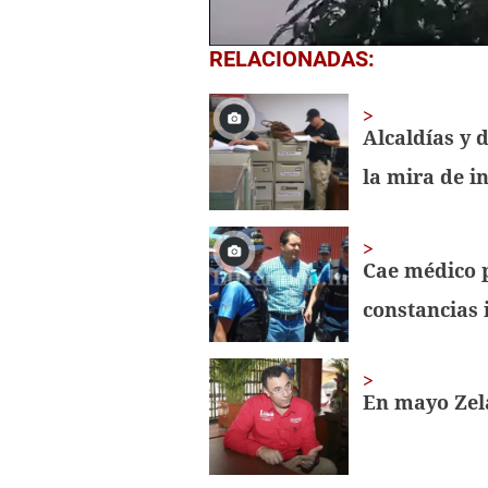
0
RELACIONADAS:
seconds
of
1
minute,
Alcaldías y 
41
seconds
Volume
la mira de in
0%
Cae médico 
constancias 
En mayo Zela