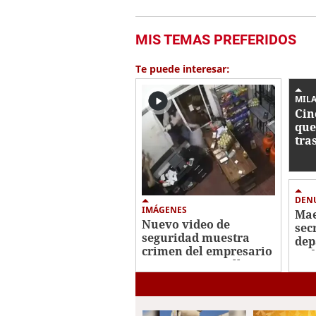
MIS TEMAS PREFERIDOS
Te puede interesar:
MIL
Cin
que
tra
con
Roa
DEN
IMÁGENES
Mae
Nuevo video de
sec
seguridad muestra
dep
crimen del empresario
ped
Jorge Luis Castellanos
a c
en Danlí