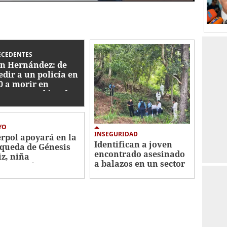
ECEDENTES
in Hernández: de
edir a un policía en
0 a morir en
acre en Atlántida
YO
INSEGURIDAD
erpol apoyará en la
Identifican a joven
queda de Génesis
encontrado asesinado
iz, niña
a balazos en un sector
aparecida en San
de Santa Lucía
ro Sula