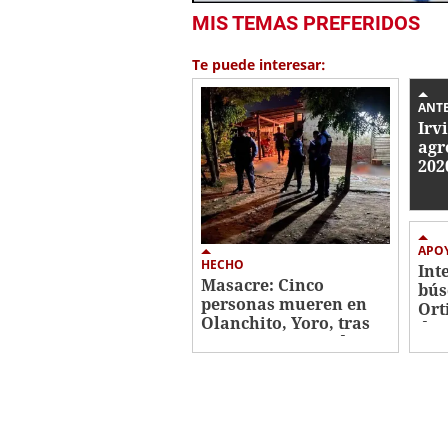
0
MIS TEMAS PREFERIDOS
seconds
of
1
Te puede interesar:
minute,
14
seconds
Volume
ANT
0%
Irv
agr
202
mas
APO
HECHO
Int
Masacre: Cinco
bús
personas mueren en
Ort
Olanchito, Yoro, tras
des
tiroteo en vivienda
Ped