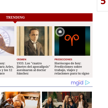
5
TRENDING
CRIMEN
PREDICCIONES
hoy:
1935: Los "cuatro
Horóscopo de hoy:
ara Aries,
jinetes del apocalipsis"
Predicciones sobre
 y los 12
asesinaron al doctor
trabajo, viajes y
iaco
Sánchez
relaciones para tu signo