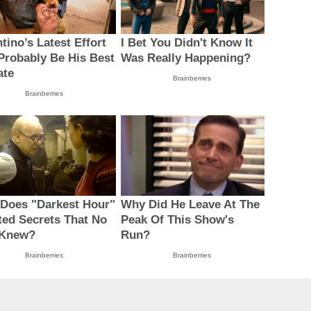
tino’s Latest Effort
I Bet You Didn't Know It
 Probably Be His Best
Was Really Happening?
ate
Brainberries
Brainberries
Does "Darkest Hour"
Why Did He Leave At The
ted Secrets That No
Peak Of This Show's
 Knew?
Run?
Brainberries
Brainberries