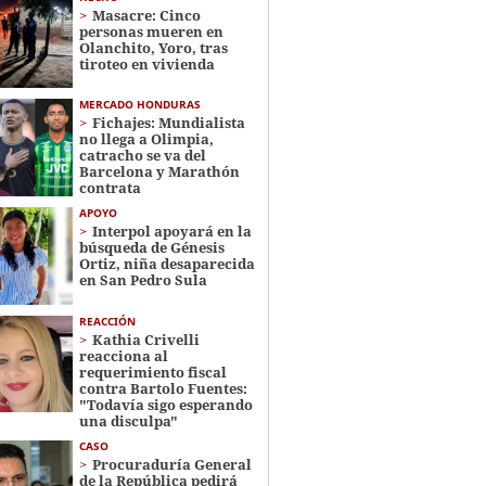
Masacre: Cinco
personas mueren en
Olanchito, Yoro, tras
tiroteo en vivienda
MERCADO HONDURAS
Fichajes: Mundialista
no llega a Olimpia,
catracho se va del
Barcelona y Marathón
contrata
APOYO
Interpol apoyará en la
búsqueda de Génesis
Ortiz, niña desaparecida
en San Pedro Sula
REACCIÓN
Kathia Crivelli
reacciona al
requerimiento fiscal
contra Bartolo Fuentes:
"Todavía sigo esperando
una disculpa"
CASO
Procuraduría General
de la República pedirá