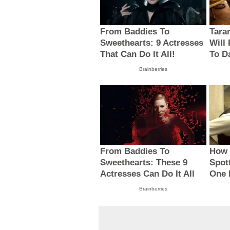
From Baddies To
Taran
Sweethearts: 9 Actresses
Will
That Can Do It All!
To D
Brainberries
From Baddies To
How 
Sweethearts: These 9
Spot
Actresses Can Do It All
One
Brainberries