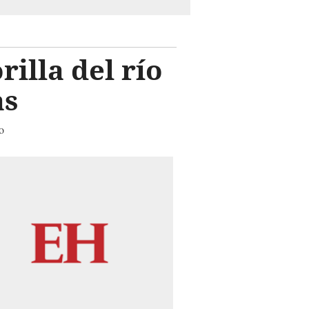
illa del río
as
o