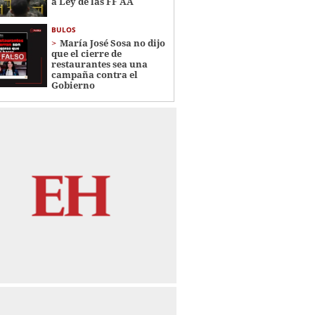
a Ley de las FF AA
BULOS
María José Sosa no dijo
que el cierre de
restaurantes sea una
campaña contra el
Gobierno