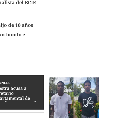
alista del BCIE
hijo de 10 años
 un hombre
UNCIA
stra acusa a
retario
artamental de
ir favores sexuales
ambio de una plaza