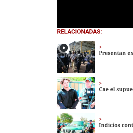
0
RELACIONADAS:
seconds
of
23
seconds
Volume
Presentan ex
0%
Cae el supu
Indicios con