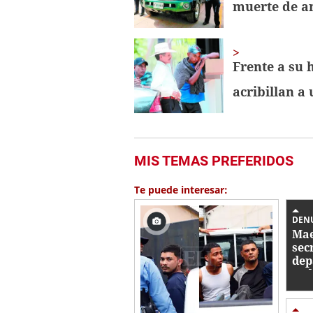
muerte de an
Frente a su 
acribillan a
MIS TEMAS PREFERIDOS
Te puede interesar:
DEN
Mae
sec
dep
ped
a c