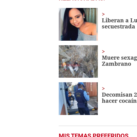
seconds
of
1
minute,
Liberan a Lu
29
secuestrada
seconds
Volume
0%
Muere sexage
Zambrano
Decomisan 2
hacer cocaí
MIS TEMAS PREFERIDOS