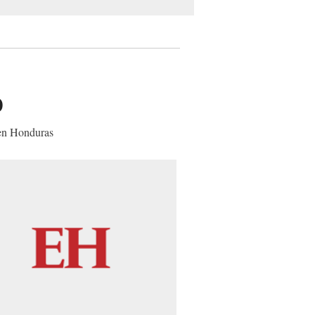
o
o
 en Honduras