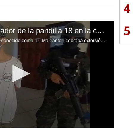
4
5
Capturan a extorsionador de la pandilla 18 en la colonia El Lolo
Joseph David Maldonado Ponce, conocido como "El Maleante", cobraba extorsión en el norte de Comayagüela a nombre de la pandilla 18, informó la Fuerza Nacional Antimaras y Pandillas (FNAMP).