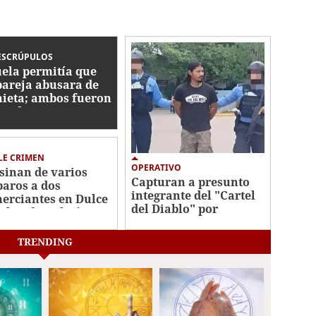
ESCRÚPULOS
ela permitía que
pareja abusara de
nieta; ambos fueron
enidos
LE CRIMEN
OPERATIVO
sinan de varios
Capturan a presunto
paros a dos
integrante del "Cartel
erciantes en Dulce
del Diablo" por
bre de Culmí,
secuestro en Yoro
ncho
TRENDING