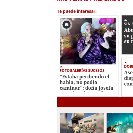
Te puede interesar:
SIN 
Abu
su 
su 
det
DOB
FOTOGALERÍAS SUCESOS
Ase
"Estaba perdiendo el
dis
habla, no podía
com
caminar": doña Josefa
Nom
murió carbonizada en
Ola
su casa en Cortés