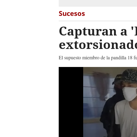
Sucesos
Capturan a '
extorsionado
El supuesto miembro de la pandilla 18 f
0
seconds
of
1
minute,
29
seconds
Volume
90%