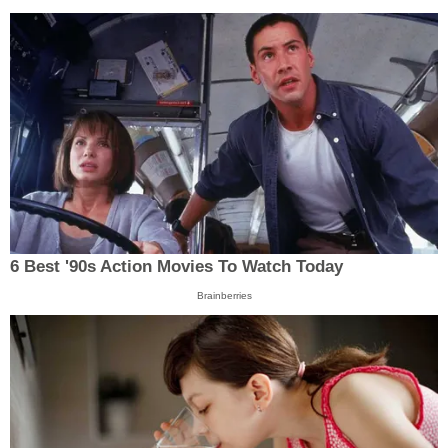
6 Best '90s Action Movies To Watch Today
Brainberries