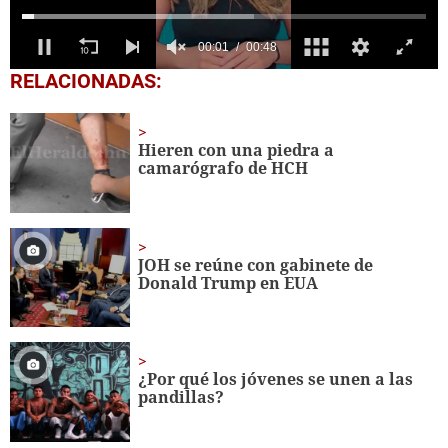
0
RELACIONADAS:
seconds
of
48
seconds
Hieren con una piedra a
camarógrafo de HCH
JOH se reúne con gabinete de
Donald Trump en EUA
¿Por qué los jóvenes se unen a las
pandillas?