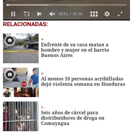
0
RELACIONADAS:
seconds
of
1
minute,
Enfrente de su casa matan a
19
hombre y mujer en el barrio
seconds
Buenos Aires
Al menos 18 personas acribilladas
dejó violenta semana en Honduras
Seis años de cárcel para
distribuidores de droga en
Comayagua