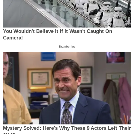
You Wouldn't Believe It If It Wasn't Caught On
Camera!
Brainberries
Mystery Solved: Here's Why These 9 Actors Left Their