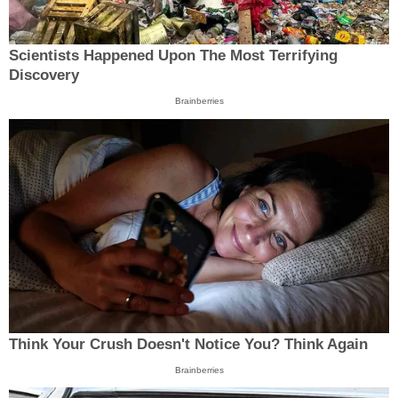
Scientists Happened Upon The Most Terrifying
Discovery
Brainberries
Think Your Crush Doesn't Notice You? Think Again
Brainberries