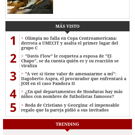
MÁS VISTO
1
Olimpia no falla en Copa Centroamericana:
derrota a UMECIT y asalta el primer lugar del
grupo C
2
"Davis Flow" le coquetea a esposa de "El
Chapo", se da cuenta quién es y su reacción se
viraliza
3
"A ver si tiene valor de amenazarme a mí":
Dagoberto Aspra, el procurador que enfrentará a
JOH en el caso Pandora II
4
¿En qué departamentos de Honduras hay más
niños con nombres de futbolistas famosos?
5
Boda de Cristiano y Georgina: el impensable
regalo que la pareja pidió a sus invitados
TRENDING