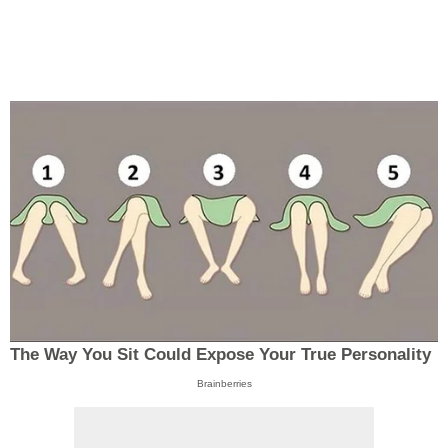
The Way You Sit Could Expose Your True Personality
Brainberries