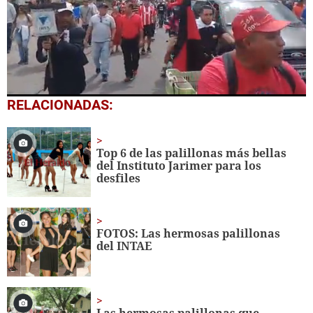
0
RELACIONADAS:
seconds
of
29
seconds
Top 6 de las palillonas más bellas
del Instituto Jarimer para los
desfiles
FOTOS: Las hermosas palillonas
del INTAE