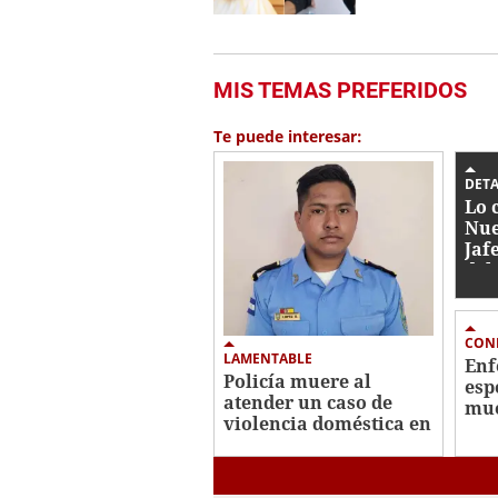
MIS TEMAS PREFERIDOS
Te puede interesar:
DETA
Lo 
Nue
Jaf
del
ase
CON
LAMENTABLE
Enf
Policía muere al
esp
atender un caso de
mue
violencia doméstica en
cri
SPS
Cen