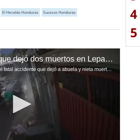
4
El Heraldo Honduras
Sucesos Honduras
5
Así fue el accidente que dejó dos muertos en Lepaera, Lempira
Una cámara de seguridad captó el fatal accidente que dejó a abuela y nieta muertas en Lepaera, Lempira