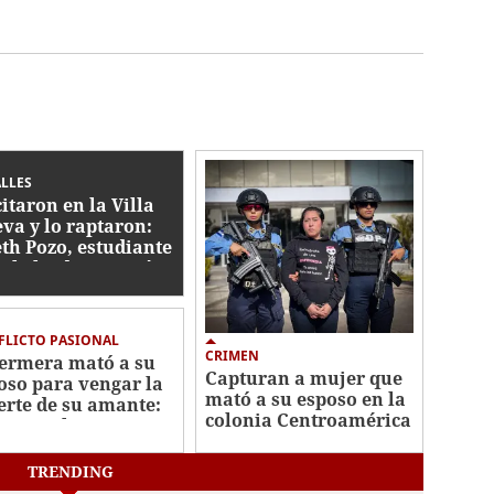
LLES
citaron en la Villa
va y lo raptaron:
eth Pozo, estudiante
 Abelardo R. Fortín
sinado
FLICTO PASIONAL
CRIMEN
ermera mató a su
Capturan a mujer que
oso para vengar la
mató a su esposo en la
rte de su amante:
colonia Centroamérica
men en la
Oeste
troamérica Oeste
TRENDING