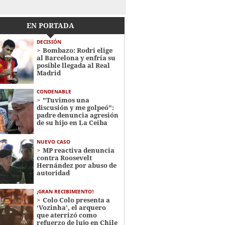
EN PORTADA
DECISIÓN
Bombazo: Rodri elige
al Barcelona y enfría su
posible llegada al Real
Madrid
CONDENABLE
"Tuvimos una
discusión y me golpeó":
padre denuncia agresión
de su hijo en La Ceiba
NUEVO CASO
MP reactiva denuncia
contra Roosevelt
Hernández por abuso de
autoridad
¡GRAN RECIBIMIENTO!
Colo Colo presenta a
‘Vozinha’, el arquero
que aterrizó como
refuerzo de lujo en Chile