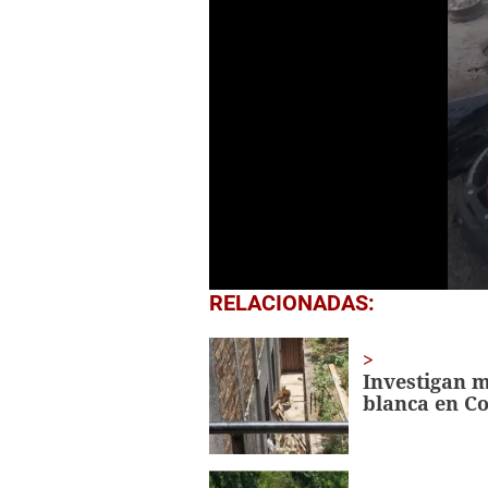
0
RELACIONADAS:
seconds
of
1
minute,
Investigan m
4
blanca en C
seconds
Volume
0%