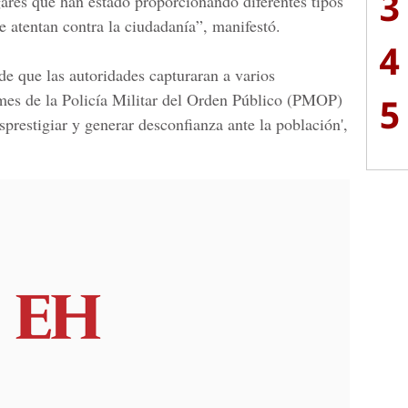
3
gares que han estado proporcionando diferentes tipos
e atentan contra la ciudadanía”, manifestó.
4
de que las autoridades capturaran a varios
rmes de la
Policía Militar del Orden Público (PMOP)
5
sprestigiar y generar desconfianza ante la población',