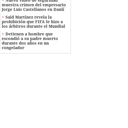
Nuevo video de seguridad
muestra crimen del empresario
Jorge Luis Castellanos en Danlí
Saíd Martínez revela la
prohibición que FIFA le hizo a
los árbitros durante el Mundial
Detienen a hombre que
escondió a su padre muerto
durante dos años en un
congelador