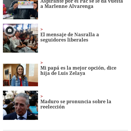
Aspirante por el Pac se le da vuelta
seconds
a Marlenne Alvarenga
El mensaje de Nasralla a
seguidores liberales
Mi papá es la mejor opción, dice
hija de Luis Zelaya
Maduro se pronuncia sobre la
reelección