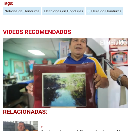
Tags:
Noticias de Honduras
Elecciones en Honduras
El Heraldo Honduras
VIDEOS RECOMENDADOS
0
RELACIONADAS:
of
1
minute,
9