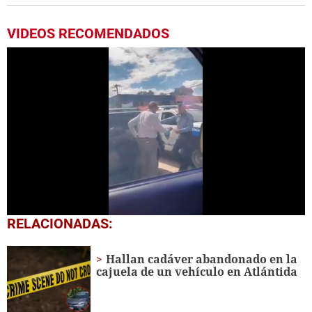
VIDEOS RECOMENDADOS
0
RELACIONADAS:
seconds
of
1
Hallan cadáver abandonado en la
minute,
cajuela de un vehículo en Atlántida
0