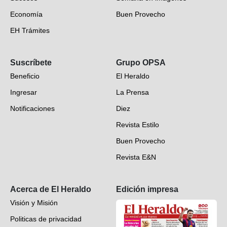
Economía
Buen Provecho
EH Trámites
Opinión
Suscríbete
Grupo OPSA
EH Verifica
Beneficio
El Heraldo
Fotogalerías
Ingresar
La Prensa
Deportes
Notificaciones
Diez
Videos
Revista Estilo
Hondureños en el mundo
Buen Provecho
Revista E&N
Suscripción
Acerca de El Heraldo
Edición impresa
Visión y Misión
Politicas de privacidad