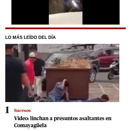
0
seconds
of
LO MÁS LEÍDO DEL DÍA
24
seconds
1
Sucesos
Video: linchan a presuntos asaltantes en
Comayagüela