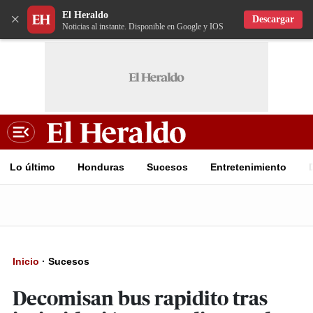
El Heraldo
×
Descargar
Noticias al instante. Disponible en Google y IOS
Lo último
Honduras
Sucesos
Entretenimiento
Inicio
·
Sucesos
Decomisan bus rapidito tras