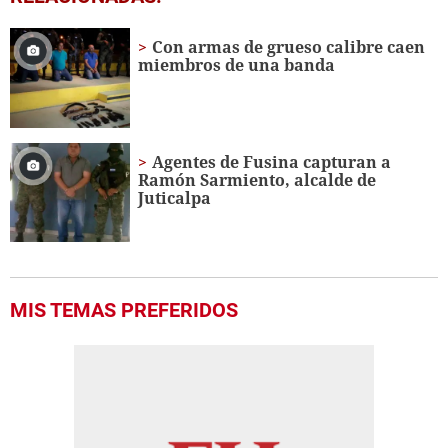
of
3
minutes,
Con armas de grueso calibre caen
0
miembros de una banda
Agentes de Fusina capturan a
Ramón Sarmiento, alcalde de
Juticalpa
MIS TEMAS PREFERIDOS