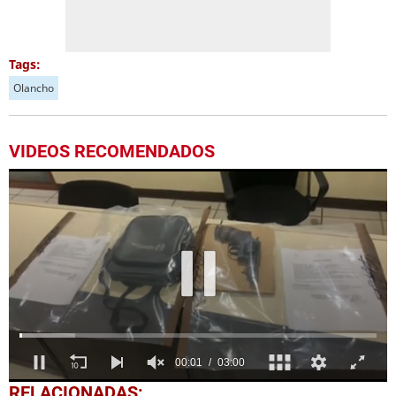
Tags:
Olancho
VIDEOS RECOMENDADOS
0
RELACIONADAS: