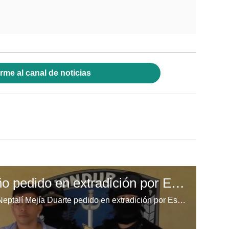
rme al canal de noticias
Capturan a hondureño pedido en extradición por Estados Unidos
El ciudadano hondureño Sergio Neptalí Mejía Duarte pedido en extradición por Estados Unidos fue presentado este lunes ante los medios de comunicación luego de su captura el domingo. (Video: Emilio Flores)