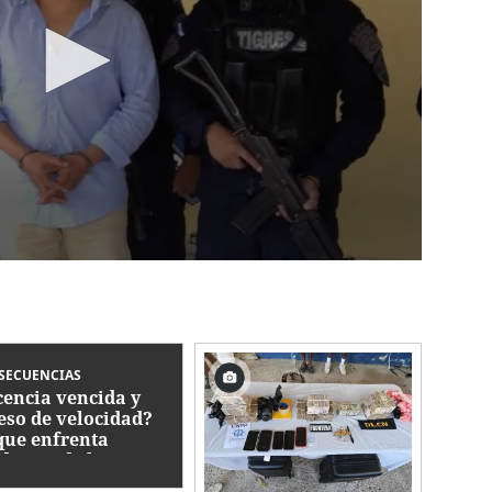
SECUENCIAS
cencia vencida y
eso de velocidad?
que enfrenta
ductor de bus
olar accidentado en