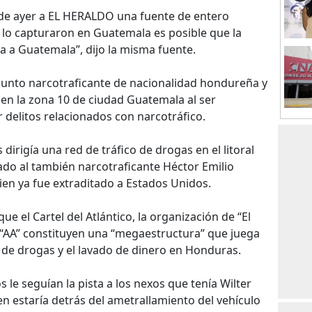
 de ayer a EL HERALDO una fuente de entero
“Si lo capturaron en Guatemala es posible que la
da a Guatemala”, dijo la misma fuente.
esunto narcotraficante de nacionalidad hondureña y
en la zona 10 de ciudad Guatemala al ser
 delitos relacionados con narcotráfico.
dirigía una red de tráfico de drogas en el litoral
gado al también narcotraficante Héctor Emilio
ien ya fue extraditado a Estados Unidos.
ue el Cartel del Atlántico, la organización de “El
s “AA” constituyen una “megaestructura” que juega
 de drogas y el lavado de dinero en Honduras.
le seguían la pista a los nexos que tenía Wilter
uien estaría detrás del ametrallamiento del vehículo