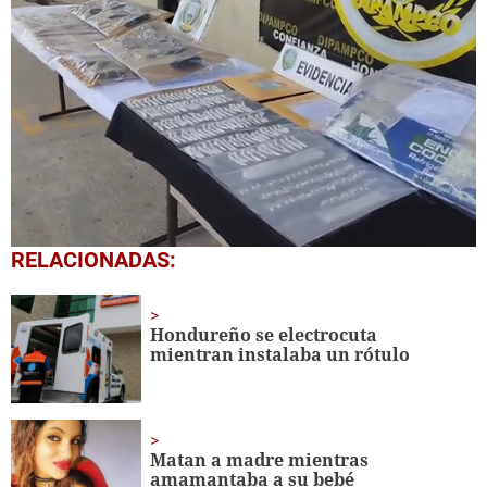
0
RELACIONADAS:
seconds
of
2
minutes,
Hondureño se electrocuta
28
mientran instalaba un rótulo
seconds
Matan a madre mientras
amamantaba a su bebé