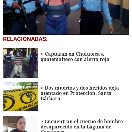
0
RELACIONADAS:
seconds
of
25
Capturan en Choluteca a
seconds
guatemalteco con alerta roja
Dos muertos y dos heridos deja
atentado en Protección, Santa
Bárbara
Encuentran el cuerpo de hombre
desaparecido en la Laguna de