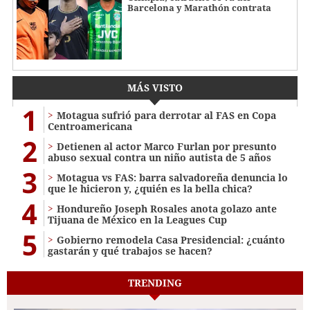
Barcelona y Marathón contrata
MÁS VISTO
1
Motagua sufrió para derrotar al FAS en Copa
Centroamericana
2
Detienen al actor Marco Furlan por presunto
abuso sexual contra un niño autista de 5 años
3
Motagua vs FAS: barra salvadoreña denuncia lo
que le hicieron y, ¿quién es la bella chica?
4
Hondureño Joseph Rosales anota golazo ante
Tijuana de México en la Leagues Cup
5
Gobierno remodela Casa Presidencial: ¿cuánto
gastarán y qué trabajos se hacen?
TRENDING