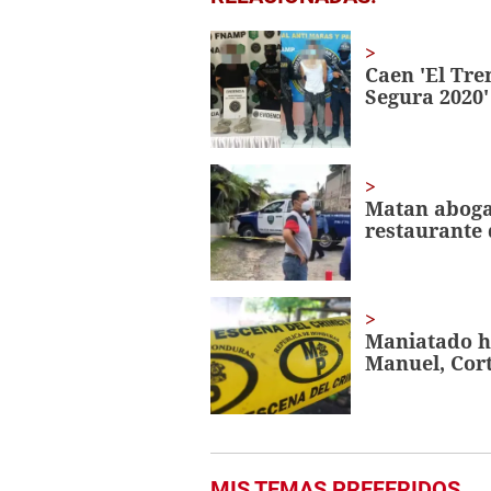
seconds
of
1
minute,
Caen 'El Tre
56
Segura 2020'
seconds
Volume
0%
Matan aboga
restaurante 
Maniatado h
Manuel, Cor
MIS TEMAS PREFERIDOS