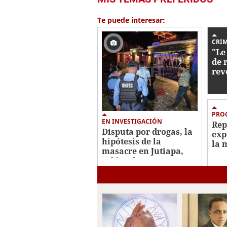
Te puede interesar:
CRI
"Le
de 
rev
con
dec
PRO
EN INVESTIGACIÓN
Rep
Disputa por drogas, la
exp
hipótesis de la
la 
masacre en Jutiapa,
Mar
Atlántida