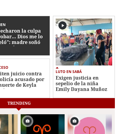
MEN
 echaron la culpa
robar... Dios me lo
eló": madre soñó
 Harol, menor
apitado en Yoro
CESO
LUTO EN SABÁ
iten juicio contra
Exigen justicia en
olicía acusado por
sepelio de la niña
muerte de Keyla
Emily Dayana Muñoz
tínez
TRENDING