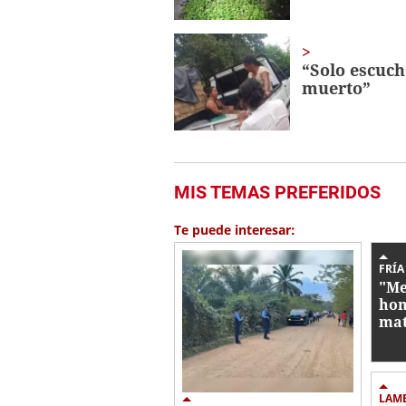
“Solo escuch
muerto”
MIS TEMAS PREFERIDOS
Te puede interesar:
FRÍA
"Me
hom
mat
Toc
LAM