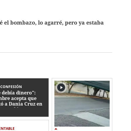
é el bombazo, lo agarré, pero ya estaba
 CONFESIÓN
 debía dinero":
bre acepta que
ó a Dania Cruz en
oa, Colón
ENTABLE