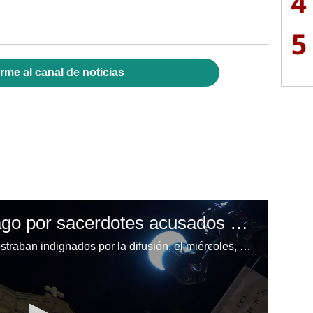
4
5
rme al canal de noticias
Indignación en Chicago por sacerdotes acusados de abuso
Los residentes de Chicago se mostraban indignados por la difusión, el miércoles, de que 700 sacerdotes han sido acusados de abuso sexual contra menores en las últimas décadas en el estado de Illinois.