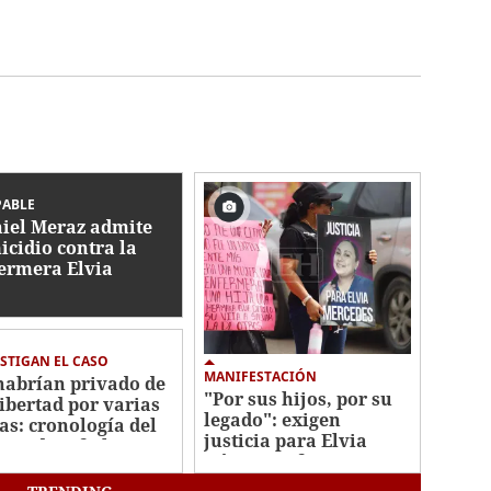
PABLE
iel Meraz admite
icidio contra la
ermera Elvia
mez
STIGAN EL CASO
MANIFESTACIÓN
habrían privado de
"Por sus hijos, por su
libertad por varias
legado": exigen
as: cronología del
justicia para Elvia
men de Jafeth Pozo
Gómez, enfermera
asesinada por su