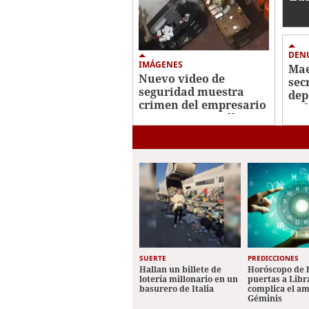
con
Roa
DEN
IMÁGENES
Mae
Nuevo video de
sec
seguridad muestra
dep
crimen del empresario
ped
Jorge Luis Castellanos
a c
en Danlí
SUERTE
PREDICCIONES
Hallan un billete de
Horóscopo de 
lotería millonario en un
puertas a Libr
basurero de Italia
complica el a
Géminis