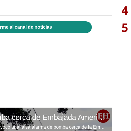
4
5
rme al canal de noticias
Falsa alarma de bomba cerca de Embajada Americana
Histeria, caos y preocupación provocó una falsa alarma de bomba cerca de la Embajada de Estados Unidos en Honduras.