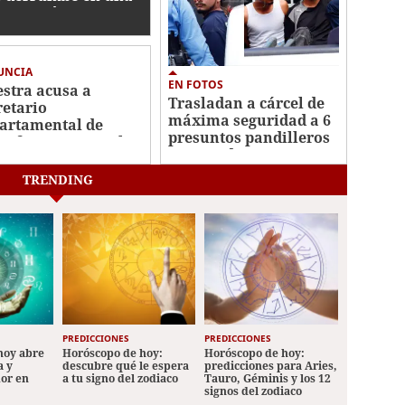
strucción en
tán
UNCIA
EN FOTOS
stra acusa a
Trasladan a cárcel de
retario
máxima seguridad a 6
artamental de
presuntos pandilleros
ir favores sexuales
capturados en San
ambio de una plaza
Pedro Sula
TRENDING
PREDICCIONES
PREDICCIONES
hoy abre
Horóscopo de hoy:
Horóscopo de hoy:
a y
descubre qué le espera
predicciones para Aries,
mor en
a tu signo del zodiaco
Tauro, Géminis y los 12
signos del zodiaco