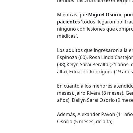
heridos hasta la sala de emergen
Mientras que
Miguel Osorio, port
pacientes
'todos llegaron politr
ninguno con lesiones que comprom
médicas'.
Los adultos que ingresaron a la e
Espinoza (60), Rosa Linda Castejón
(38),Kelyn Sarai Peralta (21 años, d
alta); Eduardo Rodríguez (19 años
En cuanto a los menores atendido
meses), Jairo Rivera (8 meses), Ge
años), Dailyn Saraí Osorio (9 mese
Además, Alexander Pavón (11 años 
Osorio (5 meses, de alta).