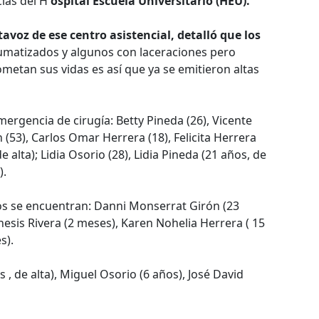
cias del H
ospital Escuela Universitario (HEU).
avoz de ese centro asistencial, detalló que los
aumatizados y algunos con laceraciones pero
etan sus vidas es así que ya se emitieron altas
mergencia de cirugía: Betty Pineda (26), Vicente
 (53), Carlos Omar Herrera (18), Felicita Herrera
e alta); Lidia Osorio (28), Lidia Pineda (21 años, de
).
s se encuentran: Danni Monserrat Girón (23
nesis Rivera (2 meses), Karen Nohelia Herrera ( 15
s).
, de alta), Miguel Osorio (6 años), José David