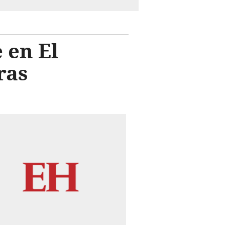
 en El
ras