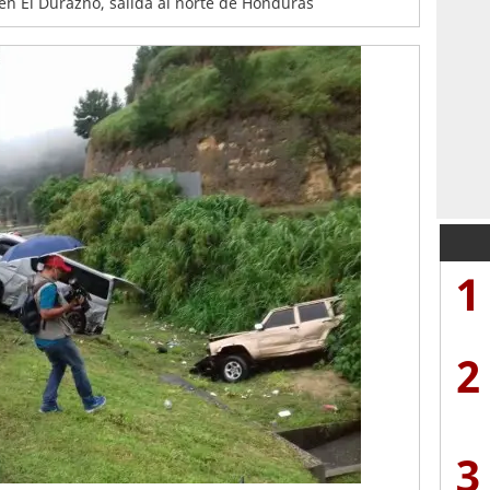
en El Durazno, salida al norte de Honduras
1
2
3