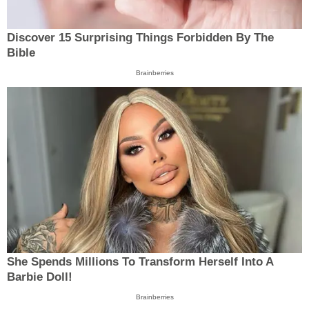
Discover 15 Surprising Things Forbidden By The
Bible
Brainberries
She Spends Millions To Transform Herself Into A
Barbie Doll!
Brainberries