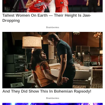
Tallest Women On Earth — Their Height Is Jaw-
Dropping
Brainberries
And They Did Show This In Bohemian Rapsody!
Brainberries