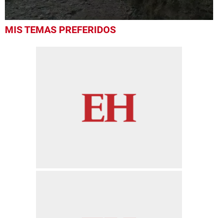
0
MIS TEMAS PREFERIDOS
seconds
of
13
seconds