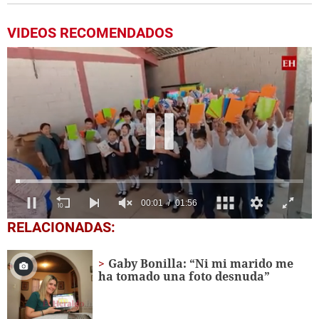
VIDEOS RECOMENDADOS
0
RELACIONADAS:
seconds
of
1
Gaby Bonilla: “Ni mi marido me
minute,
ha tomado una foto desnuda”
56
seconds