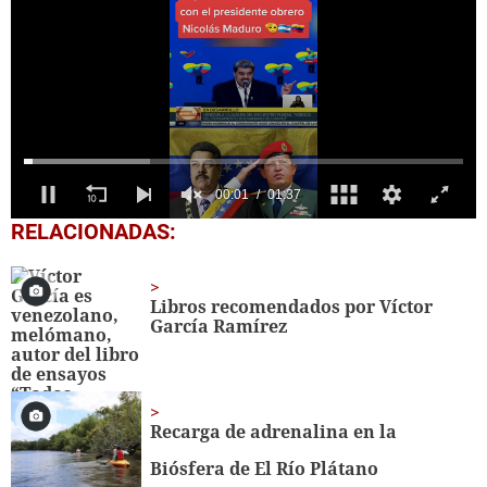
0
RELACIONADAS:
seconds
of
1
minute,
Libros recomendados por Víctor
37
García Ramírez
seconds
Recarga de adrenalina en la
Biósfera de El Río Plátano