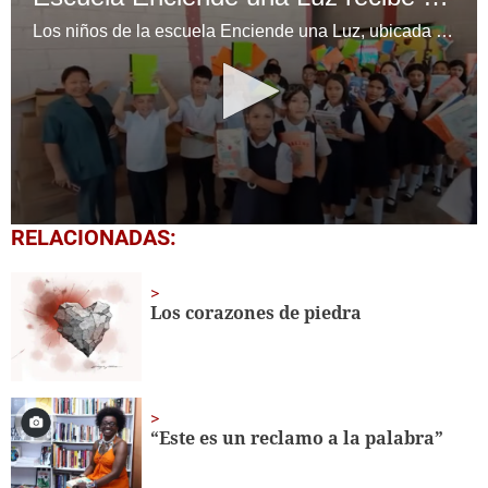
Los niños de la escuela Enciende una Luz, ubicada en la colonia Altos de Santa Rosa, al sur de Tegucigalpa, recibieron cuadernos Quick como parte de la Campaña Maratón del Saber.
0
RELACIONADAS:
seconds
of
1
minute,
Los corazones de piedra
56
seconds
“Este es un reclamo a la palabra”