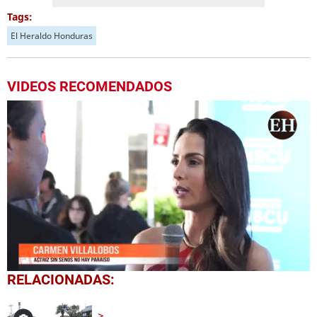
Tags:
El Heraldo Honduras
VIDEOS RECOMENDADOS
0
RELACIONADAS:
seconds
of
1