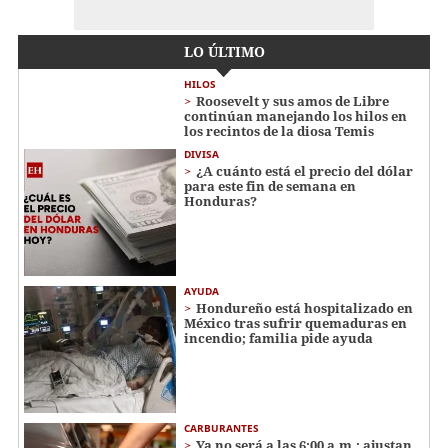
LO ÚLTIMO
HILOS
Roosevelt y sus amos de Libre
continúan manejando los hilos en
los recintos de la diosa Temis
DIVISA
¿A cuánto está el precio del dólar
para este fin de semana en
Honduras?
AYUDA
Hondureño está hospitalizado en
México tras sufrir quemaduras en
incendio; familia pide ayuda
CARBURANTES
Ya no será a las 6:00 a.m.: ajustan