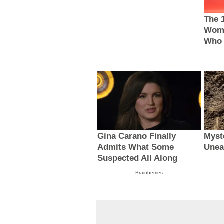
The 
Wome
Who 
Gina Carano Finally
Myst
Admits What Some
Unea
Suspected All Along
Brainberries