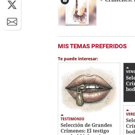
MIS TEMAS PREFERIDOS
Te puede interesar:
VEN
Sel
Crí
bod
VER
TESTIMONIO
Sel
Selección de Grandes
Crí
Crímenes: El testigo
bod