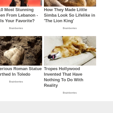
10 Most Stunning
How They Made Little
n From Lebanon -
Simba Look So Lifelike in
Is Your Favorite?
'The Lion King'
Brainberries
Brainberries
erious Roman Statue
Tropes Hollywood
rthed In Toledo
Invented That Have
Nothing To Do With
Brainberries
Reality
Brainberries