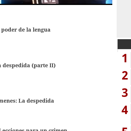
 poder de la lengua
1
 despedida (parte II)
2
3
menes: La despedida
4
Lecciones para un crimen