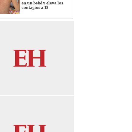
en un bebé y eleva los
contagios a 13