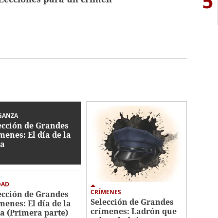
5
GANZA
ección de Grandes
menes: El día de la
a
DAD
CRÍMENES
ección de Grandes
Selección de Grandes
menes: El día de la
crímenes: Ladrón que
a (Primera parte)