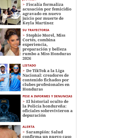
Fiscalía formaliza
acusación por femicidio
agravado en nuevo
juicio por muerte de
Keyla Martínez
SU TRAYECTORIA
Stephie Morel, Miss
Cortés, combina
experiencia,
preparación y belleza
rumbo a Miss Honduras
2026
LISTADO
De TikTok a la Liga
Nacional: creadores de
contenido fichados por
clubes profesionales en
Honduras
PESE A INFORMES Y DENUNCIAS
El historial oculto de
la Policía hondureña:
oficiales sobrevivieron a
depuración
ALERTA
Sarampión: Salud
confirma un nuevo caso