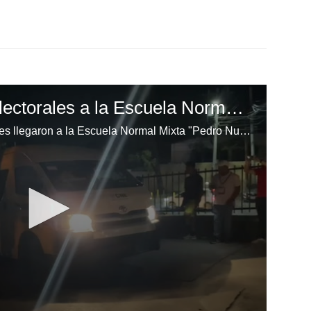
Llegan las maletas electorales a la Escuela Normal Mixta "Pedro Nufio"
Finalmente, las maletas electorales llegaron a la Escuela Normal Mixta "Pedro Nufio", permitiendo que el proceso electoral comience con normalidad después de varias horas de retraso.