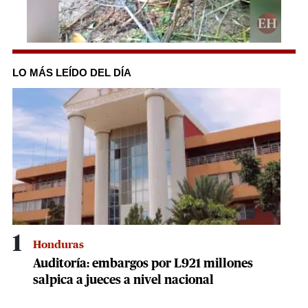
0
seconds
of
LO MÁS LEÍDO DEL DÍA
33
seconds
1
Honduras
Auditoría: embargos por L921 millones
salpica a jueces a nivel nacional