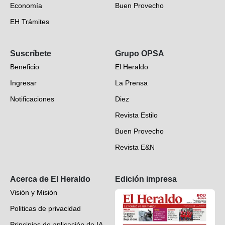
Economía
Buen Provecho
EH Trámites
Opinión
Suscríbete
Grupo OPSA
EH Verifica
Beneficio
El Heraldo
Fotogalerías
Ingresar
La Prensa
Deportes
Notificaciones
Diez
Videos
Revista Estilo
Hondureños en el mundo
Buen Provecho
Revista E&N
Suscripción
Acerca de El Heraldo
Edición impresa
Visión y Misión
Politicas de privacidad
Principios de aplicación de IA