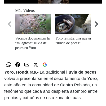
0
seconds
Más Videos
of
46
seconds
Vecinos documentan la
Yoro registra una nueva
Lluvia
"milagrosa" lluvia de
"lluvia de peces"
peces en Yoro
Yoro, Honduras.-
La tradicional
lluvia de peces
volvió a presentarse en el departamento de
Yoro
,
este año en la comunidad de Centro Poblado, un
fenómeno que cada año despierta asombro entre
propios y extraños de esta zona del país.