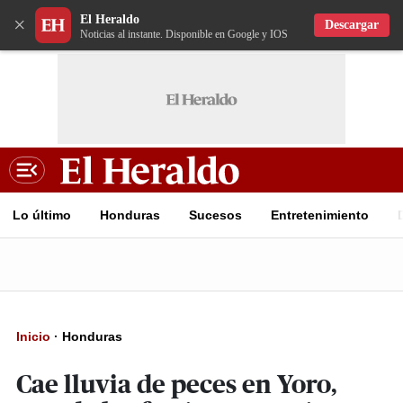
El Heraldo
×
Descargar
Noticias al instante. Disponible en Google y IOS
Lo último
Honduras
Sucesos
Entretenimiento
Inicio
·
Honduras
Cae lluvia de peces en Yoro,